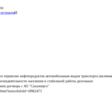
од
гистрация
по перевозке нефтепродуктов автомобильным видом транспорта (включая
жизнедеятельности населения и стабильной работы дизельных 
ния договора с АО "Сахаэнерго"
.html?noticeInfoId=18962473