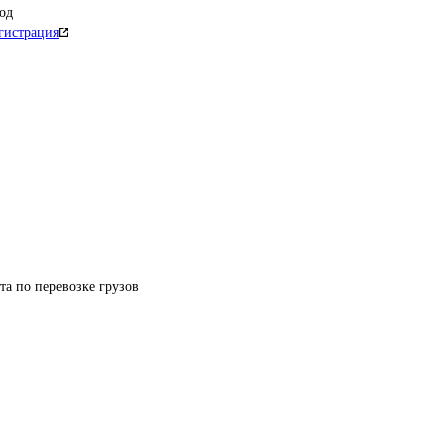
од
гистрация
та по перевозке грузов