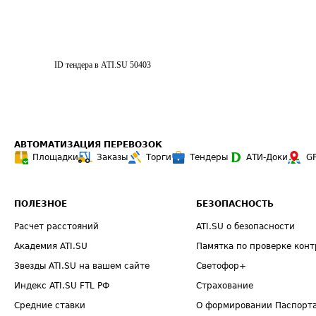
ID тендера в ATI.SU
50403
АВТОМАТИЗАЦИЯ ПЕРЕВОЗОК
Площадки
Заказы
Торги
Тендеры
АТИ-Доки
G
ПОЛЕЗНОЕ
БЕЗОПАСНОСТЬ
Расчет расстояний
ATI.SU о безопасности
Академия ATI.SU
Памятка по проверке конт
Звезды ATI.SU на вашем сайте
Светофор+
Индекс ATI.SU FTL РФ
Страхование
Средние ставки
О формировании Паспорт