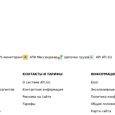
PS-мониторинг
АТИ Мессенджер
Цепочки грузов
API ATI.SU
КОНТАКТЫ И ТАРИФЫ
ИНФОРМАЦИ
О системе ATI.SU
Блог
рагентов
Контактная информация
Эксклюзивные
Реклама на сайте
Политика кон
Тарифы
Общие полож
а
Карта сайта