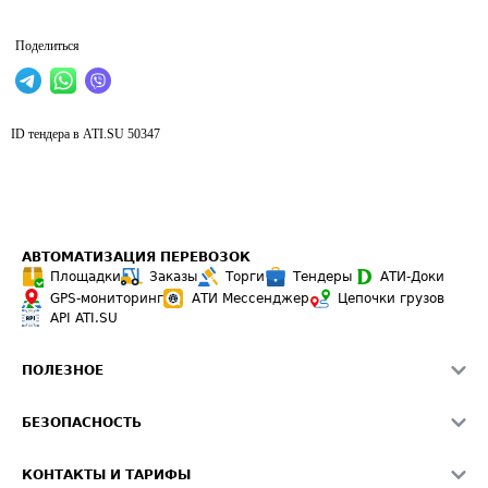
Поделиться
ID тендера в ATI.SU
50347
АВТОМАТИЗАЦИЯ ПЕРЕВОЗОК
Площадки
Заказы
Торги
Тендеры
АТИ-Доки
GPS-мониторинг
АТИ Мессенджер
Цепочки грузов
API ATI.SU
ПОЛЕЗНОЕ
Расчет расстояний
БЕЗОПАСНОСТЬ
Академия ATI.SU
ATI.SU о безопасности
Звезды ATI.SU на вашем сайте
КОНТАКТЫ И ТАРИФЫ