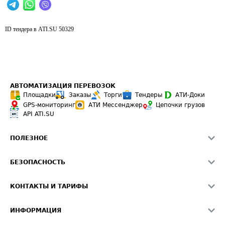
ID тендера в ATI.SU
50329
АВТОМАТИЗАЦИЯ ПЕРЕВОЗОК
Площадки
Заказы
Торги
Тендеры
АТИ-Доки
GPS-мониторинг
АТИ Мессенджер
Цепочки грузов
API ATI.SU
ПОЛЕЗНОЕ
Расчет расстояний
БЕЗОПАСНОСТЬ
Академия ATI.SU
ATI.SU о безопасности
Звезды ATI.SU на вашем сайте
КОНТАКТЫ И ТАРИФЫ
Памятка по проверке контрагентов
Индекс ATI.SU FTL РФ
О системе ATI.SU
Светофор+
Средние ставки
ИНФОРМАЦИЯ
Контактная информация
Страхование
Выгодные направления