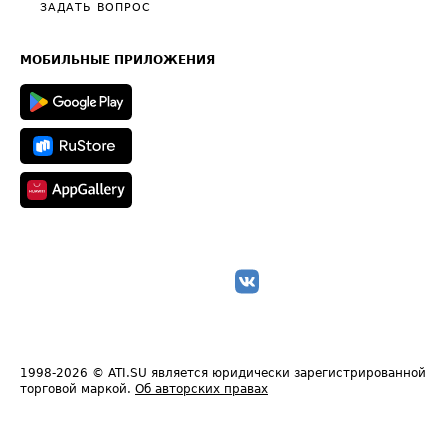
Полезное по перевозкам
Общие положения
ЗАДАТЬ ВОПРОС
Часто задаваемые вопросы (FAQ)
Карта сайта
Техническая информация
МОБИЛЬНЫЕ ПРИЛОЖЕНИЯ
1998-2026
© ATI.SU является юридически зарегистрированной
торговой маркой.
Об авторских правах