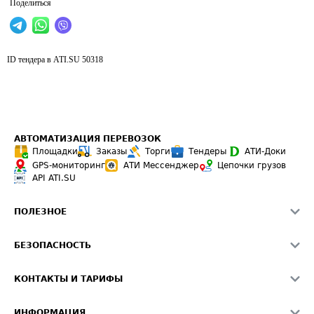
Поделиться
ID тендера в ATI.SU
50318
АВТОМАТИЗАЦИЯ ПЕРЕВОЗОК
Площадки
Заказы
Торги
Тендеры
АТИ-Доки
GPS-мониторинг
АТИ Мессенджер
Цепочки грузов
API ATI.SU
ПОЛЕЗНОЕ
Расчет расстояний
БЕЗОПАСНОСТЬ
Академия ATI.SU
ATI.SU о безопасности
Звезды ATI.SU на вашем сайте
КОНТАКТЫ И ТАРИФЫ
Памятка по проверке контрагентов
Индекс ATI.SU FTL РФ
О системе ATI.SU
Светофор+
Средние ставки
ИНФОРМАЦИЯ