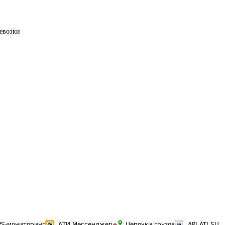
евозки
PS-мониторинг
АТИ Мессенджер
Цепочки грузов
API ATI.SU