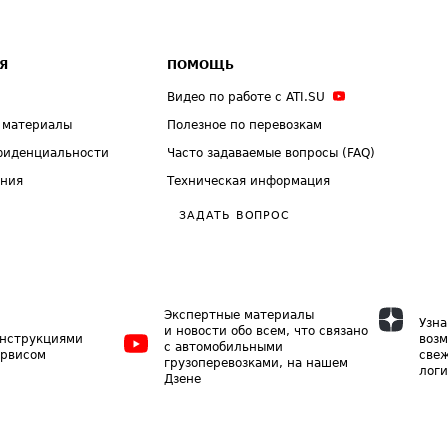
Я
ПОМОЩЬ
Видео по работе с ATI.SU
 материалы
Полезное по перевозкам
фиденциальности
Часто задаваемые вопросы (FAQ)
ения
Техническая информация
ЗАДАТЬ ВОПРОС
Экспертные материалы
Узна
и новости обо всем, что связано
инструкциями
возм
с автомобильными
ервисом
свеж
грузоперевозками, на нашем
логи
Дзене