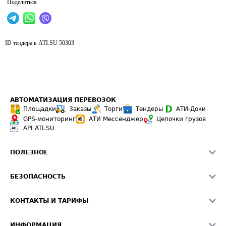
Поделиться
ID тендера в ATI.SU
50303
АВТОМАТИЗАЦИЯ ПЕРЕВОЗОК
Площадки
Заказы
Торги
Тендеры
АТИ-Доки
GPS-мониторинг
АТИ Мессенджер
Цепочки грузов
API ATI.SU
ПОЛЕЗНОЕ
Расчет расстояний
БЕЗОПАСНОСТЬ
Академия ATI.SU
ATI.SU о безопасности
Звезды ATI.SU на вашем сайте
КОНТАКТЫ И ТАРИФЫ
Памятка по проверке контрагентов
Индекс ATI.SU FTL РФ
О системе ATI.SU
Светофор+
Средние ставки
ИНФОРМАЦИЯ