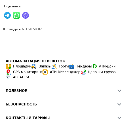
Поделиться
ID тендера в ATI.SU
50302
АВТОМАТИЗАЦИЯ ПЕРЕВОЗОК
Площадки
Заказы
Торги
Тендеры
АТИ-Доки
GPS-мониторинг
АТИ Мессенджер
Цепочки грузов
API ATI.SU
ПОЛЕЗНОЕ
Расчет расстояний
БЕЗОПАСНОСТЬ
Академия ATI.SU
ATI.SU о безопасности
Звезды ATI.SU на вашем сайте
КОНТАКТЫ И ТАРИФЫ
Памятка по проверке контрагентов
Индекс ATI.SU FTL РФ