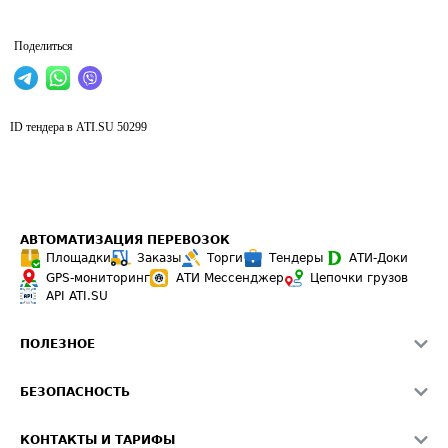
Поделиться
ID тендера в ATI.SU
50299
АВТОМАТИЗАЦИЯ ПЕРЕВОЗОК
Площадки
Заказы
Торги
Тендеры
АТИ-Доки
GPS-мониторинг
АТИ Мессенджер
Цепочки грузов
API ATI.SU
ПОЛЕЗНОЕ
Расчет расстояний
БЕЗОПАСНОСТЬ
Академия ATI.SU
ATI.SU о безопасности
Звезды ATI.SU на вашем сайте
КОНТАКТЫ И ТАРИФЫ