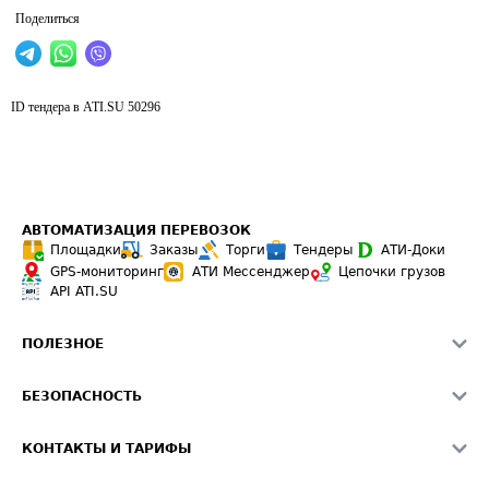
Поделиться
ID тендера в ATI.SU
50296
АВТОМАТИЗАЦИЯ ПЕРЕВОЗОК
Площадки
Заказы
Торги
Тендеры
АТИ-Доки
GPS-мониторинг
АТИ Мессенджер
Цепочки грузов
API ATI.SU
ПОЛЕЗНОЕ
Расчет расстояний
БЕЗОПАСНОСТЬ
Академия ATI.SU
ATI.SU о безопасности
Звезды ATI.SU на вашем сайте
КОНТАКТЫ И ТАРИФЫ
Памятка по проверке контрагентов
Индекс ATI.SU FTL РФ
О системе ATI.SU