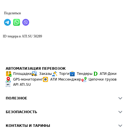
Поделиться
ID тендера в ATI.SU
50289
АВТОМАТИЗАЦИЯ ПЕРЕВОЗОК
Площадки
Заказы
Торги
Тендеры
АТИ-Доки
GPS-мониторинг
АТИ Мессенджер
Цепочки грузов
API ATI.SU
ПОЛЕЗНОЕ
Расчет расстояний
БЕЗОПАСНОСТЬ
Академия ATI.SU
ATI.SU о безопасности
Звезды ATI.SU на вашем сайте
КОНТАКТЫ И ТАРИФЫ