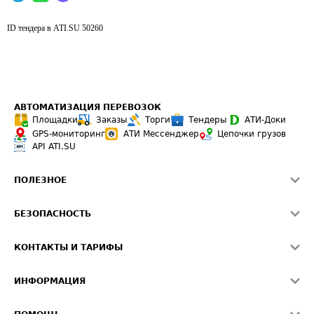
ID тендера в ATI.SU
50260
АВТОМАТИЗАЦИЯ ПЕРЕВОЗОК
Площадки
Заказы
Торги
Тендеры
АТИ-Доки
GPS-мониторинг
АТИ Мессенджер
Цепочки грузов
API ATI.SU
ПОЛЕЗНОЕ
Расчет расстояний
БЕЗОПАСНОСТЬ
Академия ATI.SU
ATI.SU о безопасности
Звезды ATI.SU на вашем сайте
КОНТАКТЫ И ТАРИФЫ
Памятка по проверке контрагентов
Индекс ATI.SU FTL РФ
О системе ATI.SU
Светофор+
Средние ставки
ИНФОРМАЦИЯ
Контактная информация
Страхование
Выгодные направления
Блог
Реклама на сайте