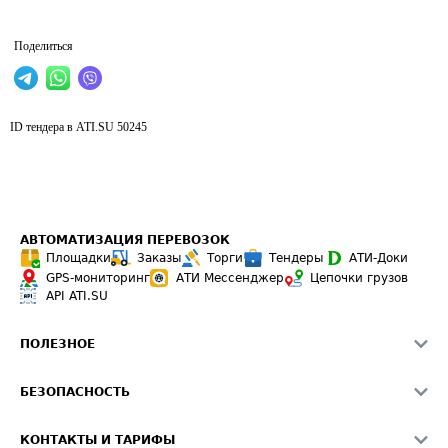
Поделиться
ID тендера в ATI.SU
50245
АВТОМАТИЗАЦИЯ ПЕРЕВОЗОК
Площадки
Заказы
Торги
Тендеры
АТИ-Доки
GPS-мониторинг
АТИ Мессенджер
Цепочки грузов
API ATI.SU
ПОЛЕЗНОЕ
Расчет расстояний
БЕЗОПАСНОСТЬ
Академия ATI.SU
ATI.SU о безопасности
Звезды ATI.SU на вашем сайте
КОНТАКТЫ И ТАРИФЫ