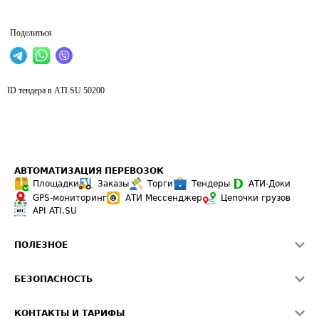
Поделиться
ID тендера в ATI.SU
50200
АВТОМАТИЗАЦИЯ ПЕРЕВОЗОК
Площадки
Заказы
Торги
Тендеры
АТИ-Доки
GPS-мониторинг
АТИ Мессенджер
Цепочки грузов
API ATI.SU
ПОЛЕЗНОЕ
Расчет расстояний
БЕЗОПАСНОСТЬ
Академия ATI.SU
ATI.SU о безопасности
Звезды ATI.SU на вашем сайте
КОНТАКТЫ И ТАРИФЫ