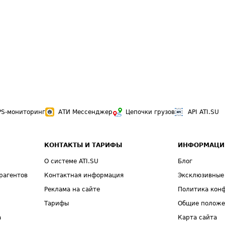
PS-мониторинг
АТИ Мессенджер
Цепочки грузов
API ATI.SU
КОНТАКТЫ И ТАРИФЫ
ИНФОРМАЦИ
О системе ATI.SU
Блог
рагентов
Контактная информация
Эксклюзивные
Реклама на сайте
Политика кон
Тарифы
Общие полож
а
Карта сайта