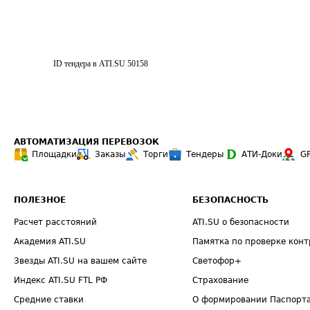
ID тендера в ATI.SU
50158
АВТОМАТИЗАЦИЯ ПЕРЕВОЗОК
Площадки
Заказы
Торги
Тендеры
АТИ-Доки
G
ПОЛЕЗНОЕ
БЕЗОПАСНОСТЬ
Расчет расстояний
ATI.SU о безопасности
Академия ATI.SU
Памятка по проверке конт
Звезды ATI.SU на вашем сайте
Светофор+
Индекс ATI.SU FTL РФ
Страхование
Средние ставки
О формировании Паспорт