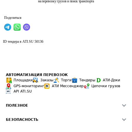
на перевозку грузов и поиск транспорта
Поделиться
ID тендера в ATI.SU
50136
АВТОМАТИЗАЦИЯ ПЕРЕВОЗОК
Площадки
Заказы
Торги
Тендеры
АТИ-Доки
GPS-мониторинг
АТИ Мессенджер
Цепочки грузов
API ATI.SU
ПОЛЕЗНОЕ
Расчет расстояний
БЕЗОПАСНОСТЬ
Академия ATI.SU
ATI.SU о безопасности
Звезды ATI.SU на вашем сайте