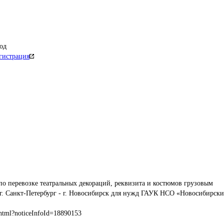
од
гистрация
по перевозке театральных декораций, реквизита и костюмов грузовым 
 г. Санкт-Петербург - г. Новосибирск для нужд ГАУК НСО «Новосибирски
html?noticeInfoId=18890153