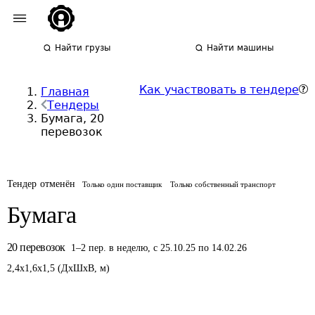
Найти грузы
Найти машины
Как участвовать в тендере
Главная
Тендеры
Бумага, 20
перевозок
Тендер отменён
Только один поставщик
Только собственный транспорт
Бумага
20
перевозок
1
–
2
пер.
в неделю
,
с 25.10.25 по 14.02.26
2,4
x
1,6
x
1,5
(
ДxШxВ
,
м
)