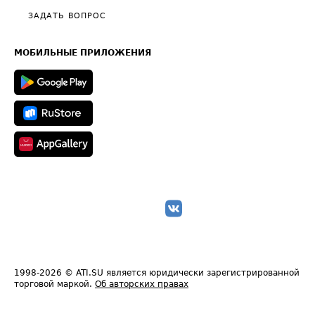
Полезное по перевозкам
Общие положения
ЗАДАТЬ ВОПРОС
Часто задаваемые вопросы (FAQ)
Карта сайта
Техническая информация
МОБИЛЬНЫЕ ПРИЛОЖЕНИЯ
1998-2026
© ATI.SU является юридически зарегистрированной
торговой маркой.
Об авторских правах