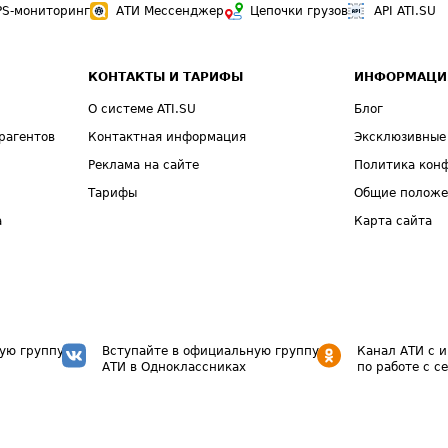
PS-мониторинг
АТИ Мессенджер
Цепочки грузов
API ATI.SU
КОНТАКТЫ И ТАРИФЫ
ИНФОРМАЦИ
О системе ATI.SU
Блог
рагентов
Контактная информация
Эксклюзивные
Реклама на сайте
Политика кон
Тарифы
Общие полож
а
Карта сайта
ую группу
Вступайте в официальную группу
Канал АТИ с 
АТИ в Одноклассниках
по работе с с