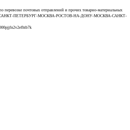
по перевозке почтовых отправлений и прочих товарно-материальных 
утам: САНКТ-ПЕТЕРБУРГ-МОСКВА-РОСТОВ-НА-ДОНУ-МОСКВА-САНКТ-
00pjjfn2v2efhtb7k