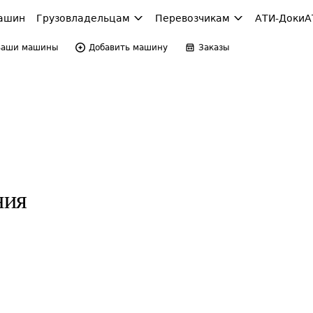
ашин
Грузовладельцам
Перевозчикам
АТИ-Доки
А
Ваши машины
Добавить машину
Заказы
ния