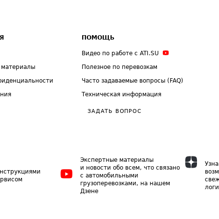
Я
ПОМОЩЬ
Видео по работе с ATI.SU
 материалы
Полезное по перевозкам
фиденциальности
Часто задаваемые вопросы (FAQ)
ения
Техническая информация
ЗАДАТЬ ВОПРОС
Экспертные материалы
Узна
и новости обо всем, что связано
инструкциями
возм
с автомобильными
ервисом
свеж
грузоперевозками, на нашем
логи
Дзене