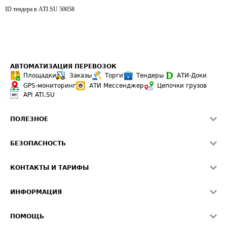
ID тендера в ATI.SU
50058
АВТОМАТИЗАЦИЯ ПЕРЕВОЗОК
Площадки
Заказы
Торги
Тендеры
АТИ-Доки
GPS-мониторинг
АТИ Мессенджер
Цепочки грузов
API ATI.SU
ПОЛЕЗНОЕ
Расчет расстояний
БЕЗОПАСНОСТЬ
Академия ATI.SU
ATI.SU о безопасности
Звезды ATI.SU на вашем сайте
КОНТАКТЫ И ТАРИФЫ
Памятка по проверке контрагентов
Индекс ATI.SU FTL РФ
О системе ATI.SU
Светофор+
Средние ставки
ИНФОРМАЦИЯ
Контактная информация
Страхование
Выгодные направления
Блог
Реклама на сайте
О формировании Паспорта
ПОМОЩЬ
Эксклюзивные материалы
Тарифы