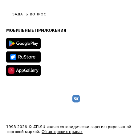
Видео по работе с ATI.SU
Политика конфиденциальности
Полезное по перевозкам
Общие положения
ЗАДАТЬ ВОПРОС
Часто задаваемые вопросы (FAQ)
Карта сайта
Техническая информация
МОБИЛЬНЫЕ ПРИЛОЖЕНИЯ
1998-2026
© ATI.SU является юридически зарегистрированной
торговой маркой.
Об авторских правах