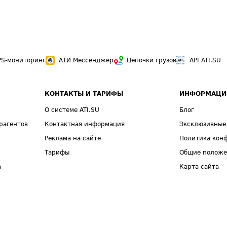
PS-мониторинг
АТИ Мессенджер
Цепочки грузов
API ATI.SU
КОНТАКТЫ И ТАРИФЫ
ИНФОРМАЦИ
О системе ATI.SU
Блог
рагентов
Контактная информация
Эксклюзивные
Реклама на сайте
Политика кон
Тарифы
Общие полож
а
Карта сайта