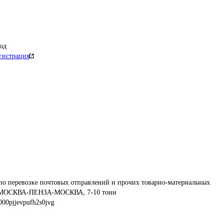
од
гистрация
по перевозке почтовых отправлений и прочих товарно-материальных 
м: МОСКВА-ПЕНЗА-МОСКВА, 7-10 тонн
00pjjevpufh2s0jvg