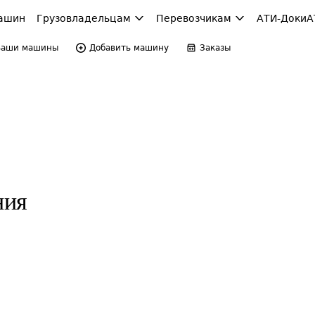
ашин
Грузовладельцам
Перевозчикам
АТИ-Доки
А
Ваши машины
Добавить машину
Заказы
ния