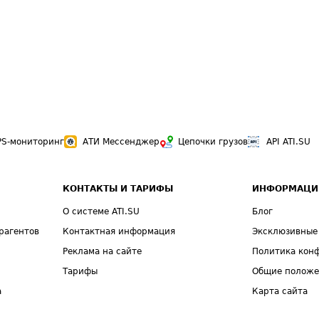
PS-мониторинг
АТИ Мессенджер
Цепочки грузов
API ATI.SU
КОНТАКТЫ И ТАРИФЫ
ИНФОРМАЦИ
О системе ATI.SU
Блог
рагентов
Контактная информация
Эксклюзивные
Реклама на сайте
Политика кон
Тарифы
Общие полож
а
Карта сайта