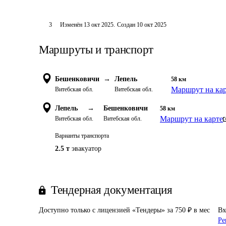
3
Изменён
13 окт 2025
.
Создан
10 окт 2025
Маршруты и транспорт
Бешенковичи
→
Лепель
58
км
Маршрут на ка
Витебская обл.
Витебская обл.
Лепель
→
Бешенковичи
58
км
Маршрут на карте
Витебская обл.
Витебская обл.
Варианты транспорта
2.5 т
эвакуатор
Тендерная документация
Доступно только с лицензией «Тендеры» за 750 ₽ в мес
Вх
Ре