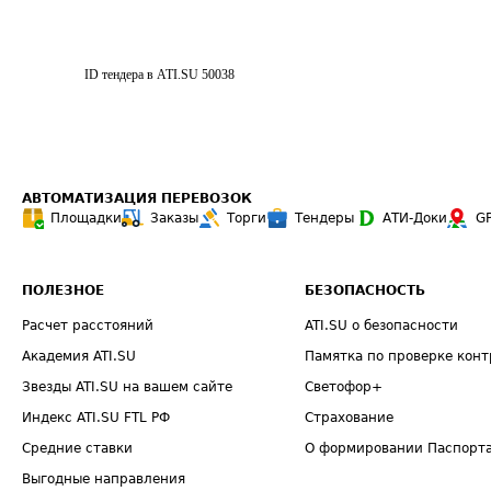
ID тендера в ATI.SU
50038
АВТОМАТИЗАЦИЯ ПЕРЕВОЗОК
Площадки
Заказы
Торги
Тендеры
АТИ-Доки
G
ПОЛЕЗНОЕ
БЕЗОПАСНОСТЬ
Расчет расстояний
ATI.SU о безопасности
Академия ATI.SU
Памятка по проверке конт
Звезды ATI.SU на вашем сайте
Светофор+
Индекс ATI.SU FTL РФ
Страхование
Средние ставки
О формировании Паспорт
Выгодные направления