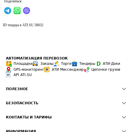
Поделиться
ID тендера в ATI.SU
50032
АВТОМАТИЗАЦИЯ ПЕРЕВОЗОК
Площадки
Заказы
Торги
Тендеры
АТИ-Доки
GPS-мониторинг
АТИ Мессенджер
Цепочки грузов
API ATI.SU
ПОЛЕЗНОЕ
Расчет расстояний
БЕЗОПАСНОСТЬ
Академия ATI.SU
ATI.SU о безопасности
Звезды ATI.SU на вашем сайте
КОНТАКТЫ И ТАРИФЫ
Памятка по проверке контрагентов
Индекс ATI.SU FTL РФ
О системе ATI.SU
Светофор+
Средние ставки
ИНФОРМАЦИЯ