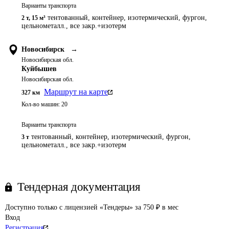
Варианты транспорта
тентованный, контейнер, изотермический, фургон,
2 т
,
15 м³
цельнометалл., все закр.+изотерм
Новосибирск
→
Новосибирская обл.
Куйбышев
Новосибирская обл.
Маршрут на карте
327
км
Кол-во машин:
20
Варианты транспорта
тентованный, контейнер, изотермический, фургон,
3 т
цельнометалл., все закр.+изотерм
Тендерная документация
Доступно только с лицензией «Тендеры» за 750 ₽ в мес
Вход
Регистрация