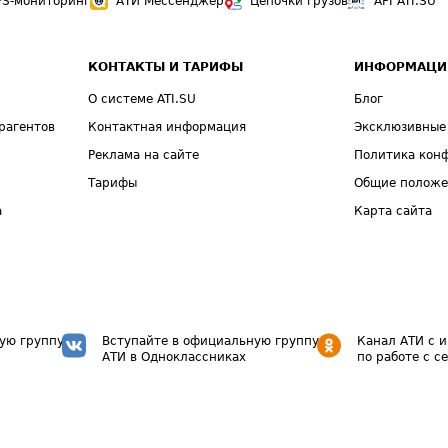
PS-мониторинг
АТИ Мессенджер
Цепочки грузов
API ATI.SU
КОНТАКТЫ И ТАРИФЫ
ИНФОРМАЦИ
О системе ATI.SU
Блог
рагентов
Контактная информация
Эксклюзивные
Реклама на сайте
Политика кон
Тарифы
Общие полож
а
Карта сайта
ую группу
Вступайте в официальную группу
Канал АТИ с 
АТИ в Одноклассниках
по работе с с