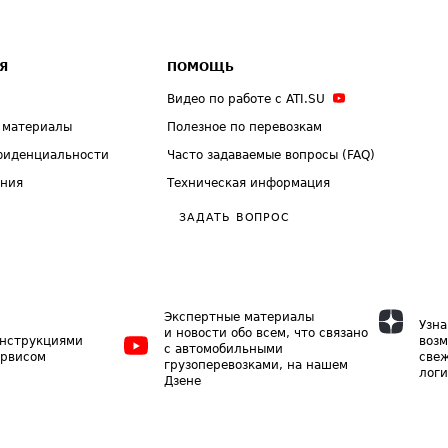
Я
ПОМОЩЬ
Видео по работе с ATI.SU
 материалы
Полезное по перевозкам
фиденциальности
Часто задаваемые вопросы (FAQ)
ения
Техническая информация
ЗАДАТЬ ВОПРОС
Экспертные материалы
Узна
и новости обо всем, что связано
инструкциями
возм
с автомобильными
ервисом
свеж
грузоперевозками, на нашем
логи
Дзене