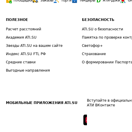
Площадки
Заказы
Торги
Тендеры
АТИ-Доки
G
ПОЛЕЗНОЕ
БЕЗОПАСНОСТЬ
Расчет расстояний
ATI.SU о безопасности
Академия ATI.SU
Памятка по проверке конт
Звезды ATI.SU на вашем сайте
Светофор+
Индекс ATI.SU FTL РФ
Страхование
Средние ставки
О формировании Паспорт
Выгодные направления
Вступайте в официальн
МОБИЛЬНЫЕ ПРИЛОЖЕНИЯ ATI.SU
АТИ ВКонтакте