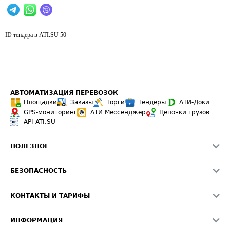
ID тендера в ATI.SU
50
АВТОМАТИЗАЦИЯ ПЕРЕВОЗОК
Площадки
Заказы
Торги
Тендеры
АТИ-Доки
GPS-мониторинг
АТИ Мессенджер
Цепочки грузов
API ATI.SU
ПОЛЕЗНОЕ
Расчет расстояний
БЕЗОПАСНОСТЬ
Академия ATI.SU
ATI.SU о безопасности
Звезды ATI.SU на вашем сайте
КОНТАКТЫ И ТАРИФЫ
Памятка по проверке контрагентов
Индекс ATI.SU FTL РФ
О системе ATI.SU
Светофор+
Средние ставки
ИНФОРМАЦИЯ
Контактная информация