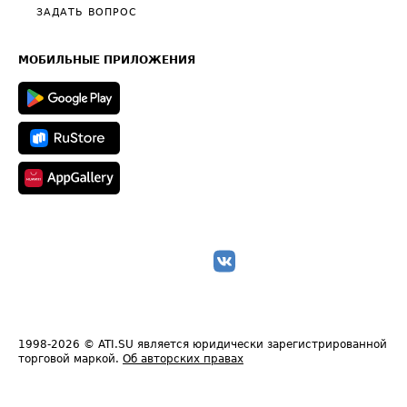
Полезное по перевозкам
Общие положения
ЗАДАТЬ ВОПРОС
Часто задаваемые вопросы (FAQ)
Карта сайта
Техническая информация
МОБИЛЬНЫЕ ПРИЛОЖЕНИЯ
1998-2026
© ATI.SU является юридически зарегистрированной
торговой маркой.
Об авторских правах