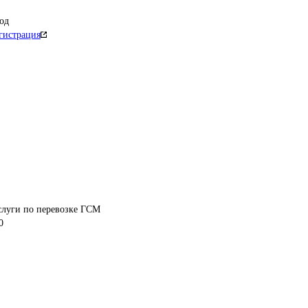
од
гистрация
слуги по перевозке ГСМ
0