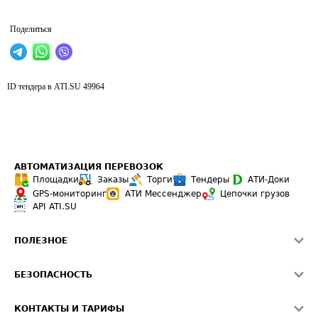
Поделиться
ID тендера в ATI.SU
49964
АВТОМАТИЗАЦИЯ ПЕРЕВОЗОК
Площадки
Заказы
Торги
Тендеры
АТИ-Доки
GPS-мониторинг
АТИ Мессенджер
Цепочки грузов
API ATI.SU
ПОЛЕЗНОЕ
Расчет расстояний
БЕЗОПАСНОСТЬ
Академия ATI.SU
ATI.SU о безопасности
Звезды ATI.SU на вашем сайте
КОНТАКТЫ И ТАРИФЫ
Памятка по проверке контрагентов