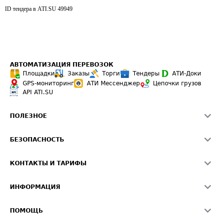
ID тендера в ATI.SU
49949
АВТОМАТИЗАЦИЯ ПЕРЕВОЗОК
Площадки
Заказы
Торги
Тендеры
АТИ-Доки
GPS-мониторинг
АТИ Мессенджер
Цепочки грузов
API ATI.SU
ПОЛЕЗНОЕ
Расчет расстояний
БЕЗОПАСНОСТЬ
Академия ATI.SU
ATI.SU о безопасности
Звезды ATI.SU на вашем сайте
КОНТАКТЫ И ТАРИФЫ
Памятка по проверке контрагентов
Индекс ATI.SU FTL РФ
О системе ATI.SU
Светофор+
Средние ставки
ИНФОРМАЦИЯ
Контактная информация
Страхование
Выгодные направления
Блог
Реклама на сайте
О формировании Паспорта
ПОМОЩЬ
Эксклюзивные материалы
Тарифы