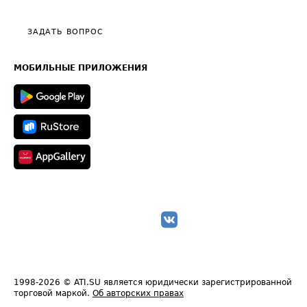
Видео по работе с ATI.SU
Политика конфиденциальности
Полезное по перевозкам
Общие положения
ЗАДАТЬ ВОПРОС
Часто задаваемые вопросы (FAQ)
Карта сайта
Техническая информация
МОБИЛЬНЫЕ ПРИЛОЖЕНИЯ
1998-2026
© ATI.SU является юридически зарегистрированной
торговой маркой.
Об авторских правах