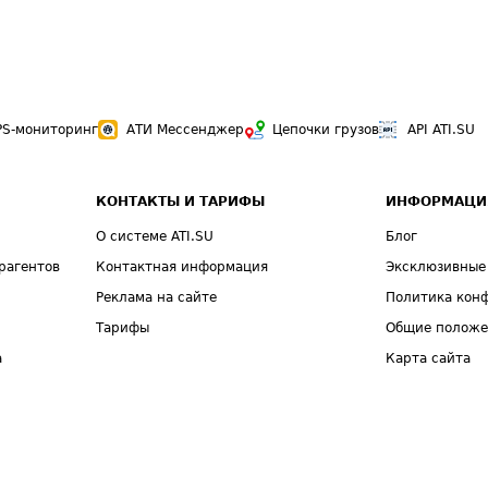
PS-мониторинг
АТИ Мессенджер
Цепочки грузов
API ATI.SU
КОНТАКТЫ И ТАРИФЫ
ИНФОРМАЦИ
О системе ATI.SU
Блог
рагентов
Контактная информация
Эксклюзивные
Реклама на сайте
Политика кон
Тарифы
Общие полож
а
Карта сайта