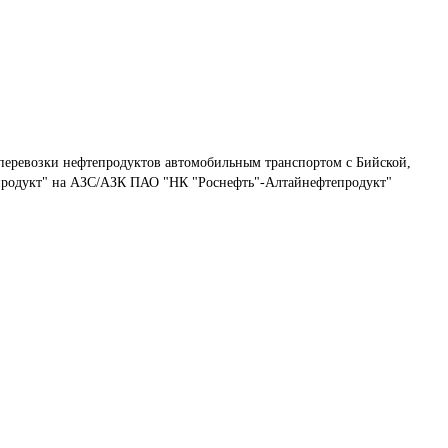
перевозки нефтепродуктов автомобильным транспортом с Бийской, 
родукт" на АЗС/АЗК ПАО "НК "Роснефть"-Алтайнефтепродукт"