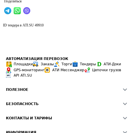
Поделиться
ID тендера в ATI.SU
49910
АВТОМАТИЗАЦИЯ ПЕРЕВОЗОК
Площадки
Заказы
Торги
Тендеры
АТИ-Доки
GPS-мониторинг
АТИ Мессенджер
Цепочки грузов
API ATI.SU
ПОЛЕЗНОЕ
Расчет расстояний
БЕЗОПАСНОСТЬ
Академия ATI.SU
ATI.SU о безопасности
Звезды ATI.SU на вашем сайте
КОНТАКТЫ И ТАРИФЫ
Памятка по проверке контрагентов
Индекс ATI.SU FTL РФ
О системе ATI.SU
Светофор+
Средние ставки
ИНФОРМАЦИЯ