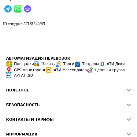
ID тендера в ATI.SU
49895
АВТОМАТИЗАЦИЯ ПЕРЕВОЗОК
Площадки
Заказы
Торги
Тендеры
АТИ-Доки
GPS-мониторинг
АТИ Мессенджер
Цепочки грузов
API ATI.SU
ПОЛЕЗНОЕ
Расчет расстояний
БЕЗОПАСНОСТЬ
Академия ATI.SU
ATI.SU о безопасности
Звезды ATI.SU на вашем сайте
КОНТАКТЫ И ТАРИФЫ
Памятка по проверке контрагентов
Индекс ATI.SU FTL РФ
О системе ATI.SU
Светофор+
Средние ставки
ИНФОРМАЦИЯ