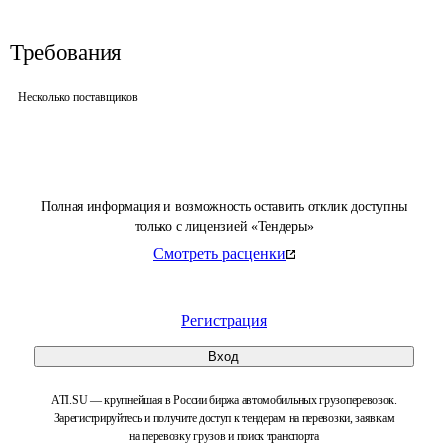
Требования
Несколько поставщиков
Полная информация и возможность оставить отклик доступны
только с лицензией «Тендеры»
Смотреть расценки
Регистрация
Вход
ATI.SU — крупнейшая в России биржа автомобильных грузоперевозок.
Зарегистрируйтесь и получите доступ к тендерам на перевозки, заявкам
на перевозку грузов и поиск транспорта