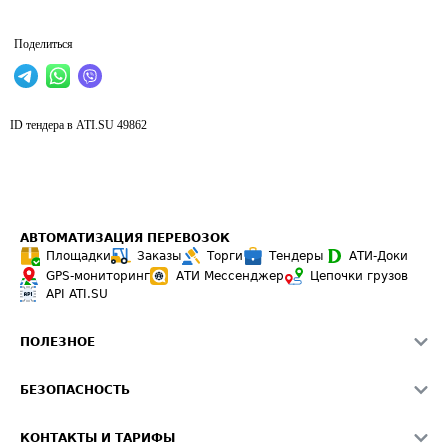
Поделиться
ID тендера в ATI.SU
49862
АВТОМАТИЗАЦИЯ ПЕРЕВОЗОК
Площадки
Заказы
Торги
Тендеры
АТИ-Доки
GPS-мониторинг
АТИ Мессенджер
Цепочки грузов
API ATI.SU
ПОЛЕЗНОЕ
Расчет расстояний
БЕЗОПАСНОСТЬ
Академия ATI.SU
ATI.SU о безопасности
Звезды ATI.SU на вашем сайте
КОНТАКТЫ И ТАРИФЫ