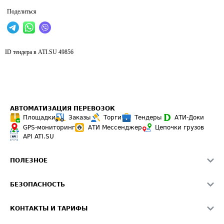
Поделиться
ID тендера в ATI.SU
49856
АВТОМАТИЗАЦИЯ ПЕРЕВОЗОК
Площадки
Заказы
Торги
Тендеры
АТИ-Доки
GPS-мониторинг
АТИ Мессенджер
Цепочки грузов
API ATI.SU
ПОЛЕЗНОЕ
Расчет расстояний
БЕЗОПАСНОСТЬ
Академия ATI.SU
ATI.SU о безопасности
Звезды ATI.SU на вашем сайте
КОНТАКТЫ И ТАРИФЫ
Памятка по проверке контрагентов
Индекс ATI.SU FTL РФ