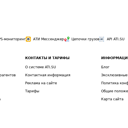
PS-мониторинг
АТИ Мессенджер
Цепочки грузов
API ATI.SU
КОНТАКТЫ И ТАРИФЫ
ИНФОРМАЦИ
О системе ATI.SU
Блог
рагентов
Контактная информация
Эксклюзивные
Реклама на сайте
Политика кон
Тарифы
Общие полож
а
Карта сайта