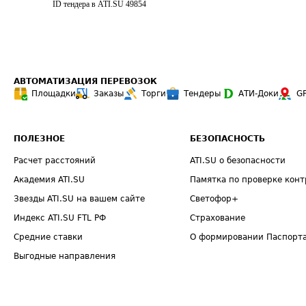
ID тендера в ATI.SU
49854
АВТОМАТИЗАЦИЯ ПЕРЕВОЗОК
Площадки
Заказы
Торги
Тендеры
АТИ-Доки
G
ПОЛЕЗНОЕ
БЕЗОПАСНОСТЬ
Расчет расстояний
ATI.SU о безопасности
Академия ATI.SU
Памятка по проверке конт
Звезды ATI.SU на вашем сайте
Светофор+
Индекс ATI.SU FTL РФ
Страхование
Средние ставки
О формировании Паспорт
Выгодные направления