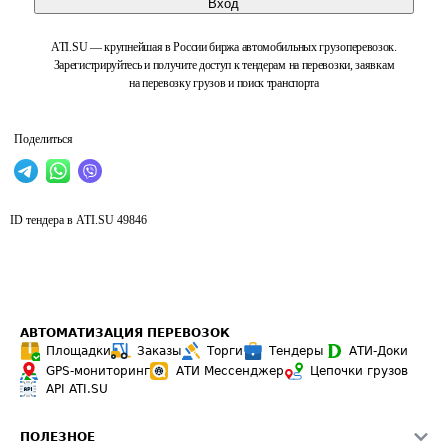
Вход
ATI.SU — крупнейшая в России биржа автомобильных грузоперевозок.
Зарегистрируйтесь и получите доступ к тендерам на перевозки, заявкам
на перевозку грузов и поиск транспорта
Поделиться
ID тендера в ATI.SU
49846
АВТОМАТИЗАЦИЯ ПЕРЕВОЗОК
Площадки
Заказы
Торги
Тендеры
АТИ-Доки
GPS-мониторинг
АТИ Мессенджер
Цепочки грузов
API ATI.SU
ПОЛЕЗНОЕ