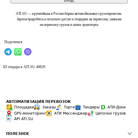
Вход
ATI.SU — крупнейшая в России биржа автомобильных грузоперевозок.
Зарегистрируйтесь и получите доступ к тендерам на перевозки, заявкам
на перевозку грузов и поиск транспорта
Поделиться
ID тендера в ATI.SU
49829
АВТОМАТИЗАЦИЯ ПЕРЕВОЗОК
Площадки
Заказы
Торги
Тендеры
АТИ-Доки
GPS-мониторинг
АТИ Мессенджер
Цепочки грузов
API ATI.SU
ПОЛЕЗНОЕ