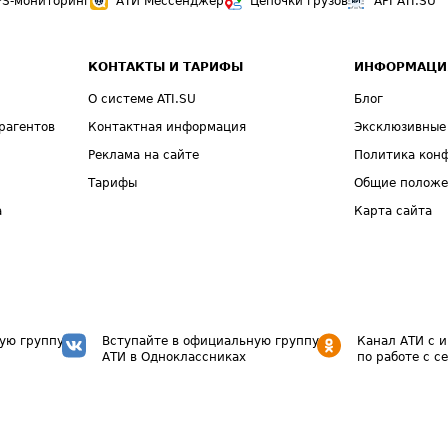
PS-мониторинг
АТИ Мессенджер
Цепочки грузов
API ATI.SU
КОНТАКТЫ И ТАРИФЫ
ИНФОРМАЦИ
О системе ATI.SU
Блог
рагентов
Контактная информация
Эксклюзивные
Реклама на сайте
Политика кон
Тарифы
Общие полож
а
Карта сайта
ую группу
Вступайте в официальную группу
Канал АТИ с 
АТИ в Одноклассниках
по работе с с