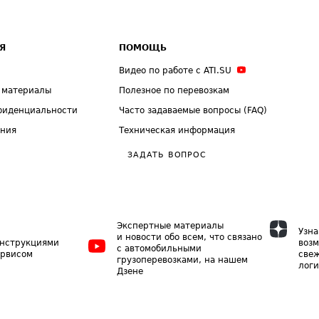
Я
ПОМОЩЬ
Видео по работе с ATI.SU
 материалы
Полезное по перевозкам
фиденциальности
Часто задаваемые вопросы (FAQ)
ения
Техническая информация
ЗАДАТЬ ВОПРОС
Экспертные материалы
Узна
и новости обо всем, что связано
инструкциями
возм
с автомобильными
ервисом
свеж
грузоперевозками, на нашем
логи
Дзене