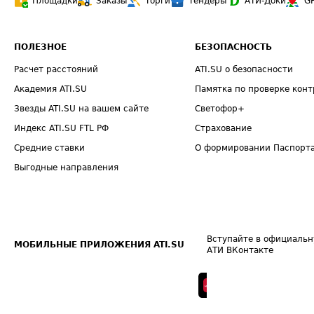
Площадки
Заказы
Торги
Тендеры
АТИ-Доки
G
ПОЛЕЗНОЕ
БЕЗОПАСНОСТЬ
Расчет расстояний
ATI.SU о безопасности
Академия ATI.SU
Памятка по проверке конт
Звезды ATI.SU на вашем сайте
Светофор+
Индекс ATI.SU FTL РФ
Страхование
Средние ставки
О формировании Паспорт
Выгодные направления
Вступайте в официальн
МОБИЛЬНЫЕ ПРИЛОЖЕНИЯ ATI.SU
АТИ ВКонтакте