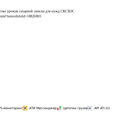
возке урожая сахарной свеклы для нужд СКСХОС
html?noticeInfoId=18826903
PS-мониторинг
АТИ Мессенджер
Цепочки грузов
API ATI.SU