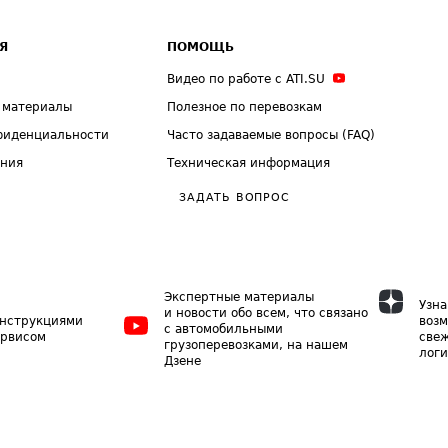
Я
ПОМОЩЬ
Видео по работе с ATI.SU
 материалы
Полезное по перевозкам
фиденциальности
Часто задаваемые вопросы (FAQ)
ения
Техническая информация
ЗАДАТЬ ВОПРОС
Экспертные материалы
Узна
и новости обо всем, что связано
инструкциями
возм
с автомобильными
ервисом
свеж
грузоперевозками, на нашем
логи
Дзене