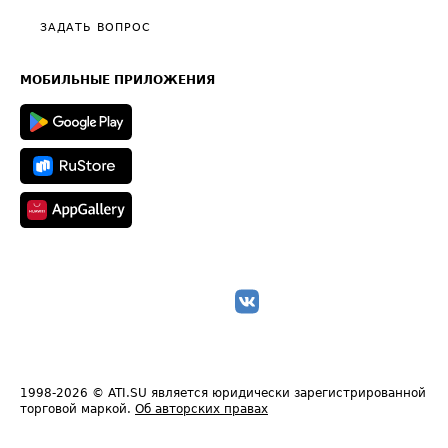
Политика конфиденциальности
Полезное по перевозкам
Общие положения
ЗАДАТЬ ВОПРОС
Часто задаваемые вопросы (FAQ)
Карта сайта
Техническая информация
МОБИЛЬНЫЕ ПРИЛОЖЕНИЯ
1998-2026
© ATI.SU является юридически зарегистрированной
торговой маркой.
Об авторских правах