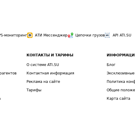
PS-мониторинг
АТИ Мессенджер
Цепочки грузов
API ATI.SU
КОНТАКТЫ И ТАРИФЫ
ИНФОРМАЦИ
О системе ATI.SU
Блог
рагентов
Контактная информация
Эксклюзивные
Реклама на сайте
Политика кон
Тарифы
Общие полож
а
Карта сайта