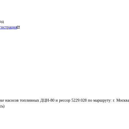
од
гистрация
вке насосов топливных ДЦН-80 и рессор 5229.028 по маршруту: г. Москва
сь)