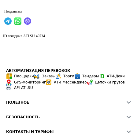
Поделиться
ID тендера в ATI.SU
49734
АВТОМАТИЗАЦИЯ ПЕРЕВОЗОК
Площадки
Заказы
Торги
Тендеры
АТИ-Доки
GPS-мониторинг
АТИ Мессенджер
Цепочки грузов
API ATI.SU
ПОЛЕЗНОЕ
Расчет расстояний
БЕЗОПАСНОСТЬ
Академия ATI.SU
ATI.SU о безопасности
Звезды ATI.SU на вашем сайте
КОНТАКТЫ И ТАРИФЫ
Памятка по проверке контрагентов