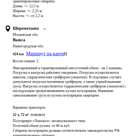
ориентировочные габариты

Длина: +/- 12,5 м.

Ширина: +/- 2,25 м.

Высота: +/- от 2,2 м.
Шереметьево
→
Московская обл.
Выкса
Нижегородская обл.
Маршрут на карте
424
км
Кол-во машин:
2
Фиксированный и гарантированный ежесуточный объем - на 2 машины.
Погрузка и выгрузка работают ежедневно. Погрузка осуществляется
навалом, гидравлическим грейфером (захватом). В отдельных случаях
допускается погрузка магнитным грейфером, а также утрамбовывание
груза. Выгрузка осуществляется гидравлическим грейфером (захватом) с
последующим промагничиванием кузова полуприцепа. Внимание:
самосваливание груза из кузова полуприцепа запрещено.
Варианты транспорта
ломовоз
22 т
,
72 м³
Полуприцеп «Ломовоз», несамосвального типа.

Полезный объем кузова: от 60 м.куб. 

Габариты полуприцепа должны соответствовать законодательству РФ, 
ориентировочные габариты
