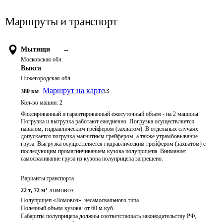
Маршруты и транспорт
Мытищи
→
Московская обл.
Выкса
Нижегородская обл.
Маршрут на карте
380
км
Кол-во машин:
2
Фиксированный и гарантированный ежесуточный объем - на 2 машины.
Погрузка и выгрузка работают ежедневно. Погрузка осуществляется
навалом, гидравлическим грейфером (захватом). В отдельных случаях
допускается погрузка магнитным грейфером, а также утрамбовывание
груза. Выгрузка осуществляется гидравлическим грейфером (захватом) с
последующим промагничиванием кузова полуприцепа. Внимание:
самосваливание груза из кузова полуприцепа запрещено.
Варианты транспорта
ломовоз
22 т
,
72 м³
Полуприцеп «Ломовоз», несамосвального типа.

Полезный объем кузова: от 60 м.куб. 

Габариты полуприцепа должны соответствовать законодательству РФ, 