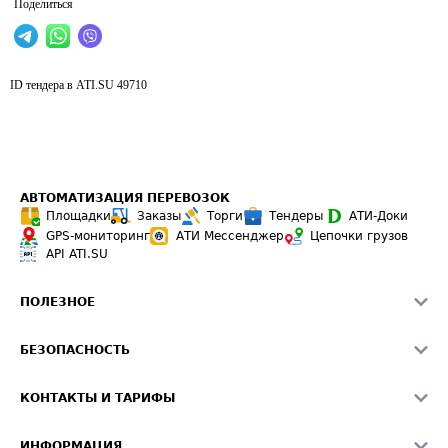
Поделиться
ID тендера в ATI.SU
49710
АВТОМАТИЗАЦИЯ ПЕРЕВОЗОК
Площадки
Заказы
Торги
Тендеры
АТИ-Доки
GPS-мониторинг
АТИ Мессенджер
Цепочки грузов
API ATI.SU
ПОЛЕЗНОЕ
Расчет расстояний
БЕЗОПАСНОСТЬ
Академия ATI.SU
ATI.SU о безопасности
Звезды ATI.SU на вашем сайте
КОНТАКТЫ И ТАРИФЫ
Памятка по проверке контрагентов
Индекс ATI.SU FTL РФ
О системе ATI.SU
Светофор+
Средние ставки
ИНФОРМАЦИЯ