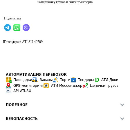
на перевозку грузов и поиск транспорта
Поделиться
ID тендера в ATI.SU
49709
АВТОМАТИЗАЦИЯ ПЕРЕВОЗОК
Площадки
Заказы
Торги
Тендеры
АТИ-Доки
GPS-мониторинг
АТИ Мессенджер
Цепочки грузов
API ATI.SU
ПОЛЕЗНОЕ
Расчет расстояний
БЕЗОПАСНОСТЬ
Академия ATI.SU
ATI.SU о безопасности