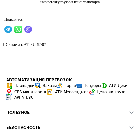
на перевозку грузов и поиск транспорта
Поделиться
ID тендера в ATI.SU
49707
АВТОМАТИЗАЦИЯ ПЕРЕВОЗОК
Площадки
Заказы
Торги
Тендеры
АТИ-Доки
GPS-мониторинг
АТИ Мессенджер
Цепочки грузов
API ATI.SU
ПОЛЕЗНОЕ
Расчет расстояний
БЕЗОПАСНОСТЬ
Академия ATI.SU
ATI.SU о безопасности